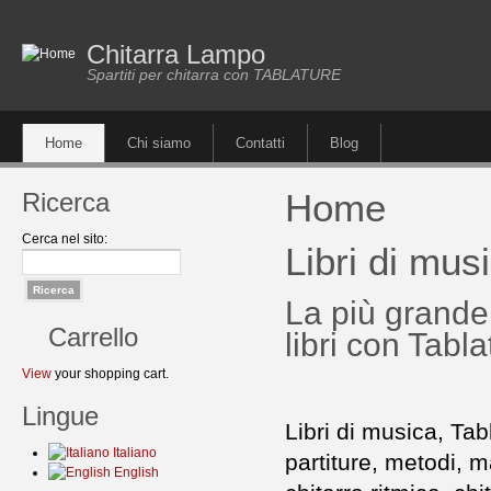
Chitarra Lampo
Spartiti per chitarra con TABLATURE
Home
Chi siamo
Contatti
Blog
Home
Ricerca
Cerca nel sito:
Libri di mus
La più grande p
Carrello
libri con Tabl
View
your shopping cart.
Lingue
Libri di musica, Tabl
Italiano
partiture, metodi, m
English