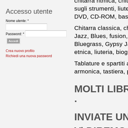
chitarra ritmica, chit
sugli strumenti, liu
Accesso utente
DVD, CD-ROM, basi 
Nome utente:
*
Chitarra classica, c
Password:
*
Jazz, Blues, fusion
Bluegrass, Gypsy J
etnica, liuteria, bio
Crea nuovo profilo
Richiedi una nuova password
Tablature e spartiti
armonica, tastiera, 
MOLTI LIB
.
INVIATE UN